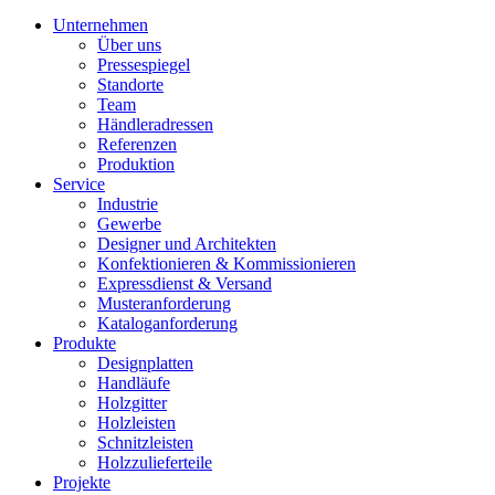
Unternehmen
Über uns
Pressespiegel
Standorte
Team
Händleradressen
Referenzen
Produktion
Service
Industrie
Gewerbe
Designer und Architekten
Konfektionieren & Kommissionieren
Expressdienst & Versand
Musteranforderung
Kataloganforderung
Produkte
Designplatten
Handläufe
Holzgitter
Holzleisten
Schnitzleisten
Holzzulieferteile
Projekte