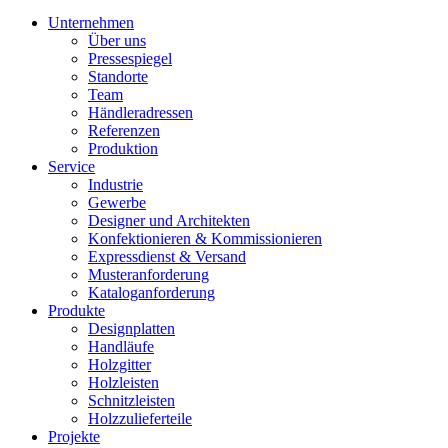
Unternehmen
Über uns
Pressespiegel
Standorte
Team
Händleradressen
Referenzen
Produktion
Service
Industrie
Gewerbe
Designer und Architekten
Konfektionieren & Kommissionieren
Expressdienst & Versand
Musteranforderung
Kataloganforderung
Produkte
Designplatten
Handläufe
Holzgitter
Holzleisten
Schnitzleisten
Holzzulieferteile
Projekte