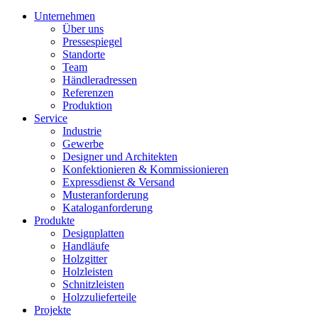
Unternehmen
Über uns
Pressespiegel
Standorte
Team
Händleradressen
Referenzen
Produktion
Service
Industrie
Gewerbe
Designer und Architekten
Konfektionieren & Kommissionieren
Expressdienst & Versand
Musteranforderung
Kataloganforderung
Produkte
Designplatten
Handläufe
Holzgitter
Holzleisten
Schnitzleisten
Holzzulieferteile
Projekte