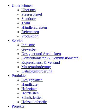
Unternehmen
Über uns
Pressespiegel
Standorte
Team
Händleradressen
Referenzen
Produktion
Service
Industrie
Gewerbe
Designer und Architekten
Konfektionieren & Kommissionieren
Expressdienst & Versand
Musteranforderung
Kataloganforderung
Produkte
Designplatten
Handläufe
Holzgitter
Holzleisten
Schnitzleisten
Holzzulieferteile
Projekte